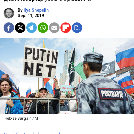
By
Ilya Shepelin
Sep. 11, 2019
Héloïse Bargain / MT