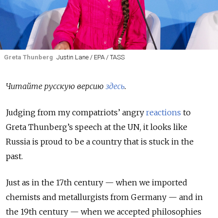
Greta Thunberg
Justin Lane / EPA / TASS
Читайте русскую версию
здесь
.
Judging from my compatriots’ angry
reactions
to
Greta Thunberg’s speech at the UN, it looks like
Russia is proud to be a country that is stuck in the
past.
Just as in the 17
th
century
—
when we imported
chemists and metallurgists from Germany
—
and in
the 19
th
century
—
when we accepted philosophies