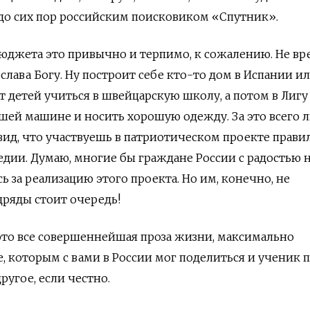
 до сих пор российским поисковиком «Спутник».
бюджета это привычно и терпимо, к сожалению. Не вр
слава Богу. Ну построит себе кто-то дом в Испании и
т детей учиться в швейцарскую школу, а потом в Лиг
ошей машине и носить хорошую одежду. За это всего 
 вид, что участвуешь в патриотическом проекте прав
ии. Думаю, многие бы граждане России с радостью н
ь за реализацию этого проекта. Но им, конечно, не
дряды стоит очередь!
это все совершеннейшая проза жизни, максимально
 которым с вами в России мог поделиться и ученик 
другое, если честно.