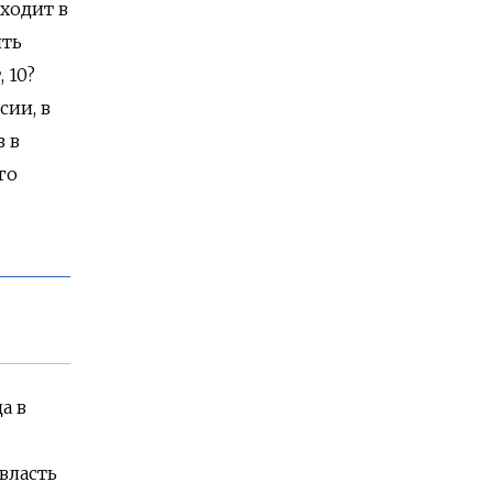
ходит в
ить
 10?
сии, в
з в
го
а в
 власть