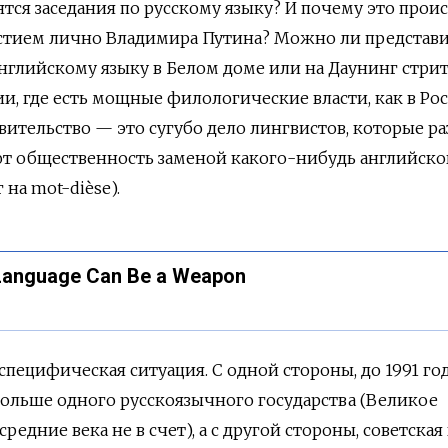
ся заседания по русскому языку? И почему это проис
стием лично Владимира Путина? Можно ли представ
нглийскому языку в Белом доме или на Даунинг стрит,
и, где есть мощные филологические власти, как в Рос
вительство — это сугубо дело лингвистов, которые ра
ют общественность заменой какого-нибудь английско
г на
mot-dièse).
 Language Can Be a Weapon
специфическая ситуация. С одной стороны, до 1991 год
больше одного русскоязычного государства (Великое
редние века не в счет), а с другой стороны, советская