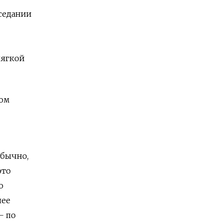
аседании
мягкой
ном
обычно,
это
о
нее
— по