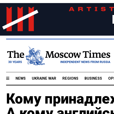
NEWS
UKRAINE WAR
REGIONS
BUSINESS
OP
Кому принадле
А кому английс