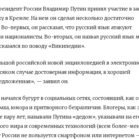
резидент России Владимир Путин принял участие в з
ку в Кремле. На нем он сделал несколько достаточно
Во-первых, он рассказал, что русский язык атакуют
 националисты. Во-вторых, он назвал русский язык 
ысказался по поводу «Википедии».
льшой российской новой энциклопедией в электрон
о всяком случае достоверная информация, в хорошей
дложенная», — заявил он.
начался бугурт в социальных сетях, состоявший, как 
раха, юмора и притворного безразличия. Блогеры, как 
е пару лет, называли Путина «дедом», указывали на ег
ного мира и современных технологий (всем более-ме
т России не пользуется смартфоном или интернетом 