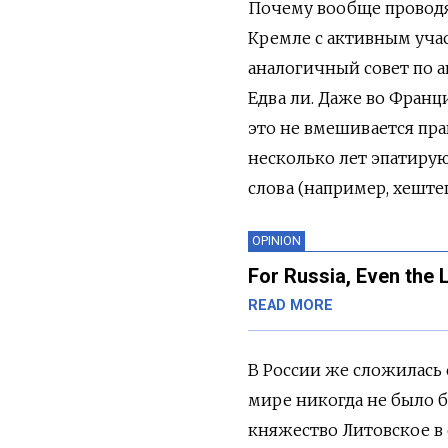
Почему вообще проводят
Кремле с активным уча
аналогичный совет по а
Едва ли. Даже во Франци
это не вмешивается пра
несколько лет эпатиру
слова (например, хеште
OPINION
For Russia, Even the
READ MORE
В России же сложилась 
мире никогда не было 
княжество Литовское в с