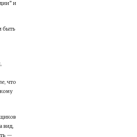
дии” и
и быть
,
е, что
икому
ьщиков
 вид,
ать —