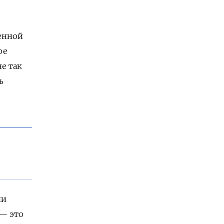
менной
ре
е так
ь
ии
 — это