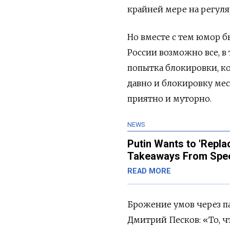
крайней мере на регуля
Но вместе с тем юмор б
России возможно все, в
попытка блокировки, ко
давно и блокировку мес
приятно и муторно.
NEWS
Putin Wants to 'Replac
Takeaways From Spe
READ MORE
Брожение умов через па
Дмитрий Песков: «То, ч