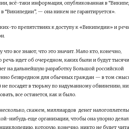
ении, всё-таки информация, опубликованная в “Википе
в “Википедии”, — она никем не гарантируется».
каких-то препятствиях к доступу к «Википедии» и реч
н.
 что все знают, что это значит. Мало кто, конечно,
но речь идет об очередном, каких были и будут тысячи
ег на дальнейшую разработку Большой российской
нно безвредном для обычных граждан — в том смысл
) не посадят в тюрьму по надуманному обвинению, н
вать, все останется, как и было.
несколько, скажем, миллиардов денег налогоплател
ой-нибудь еще организации, чтобы она упорно делала
энциклопедию, которую, конечно, никто не будет чит