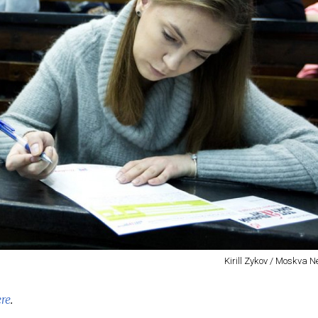
Kirill Zykov / Moskva 
re
.